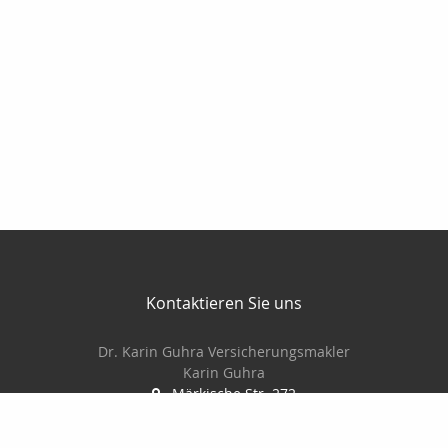
Kontaktieren Sie uns
Dr. Karin Guhra Versicherungsmakler
Karin Guhra
Märkische Str. 272
42281 Wuppertal
+492022641117