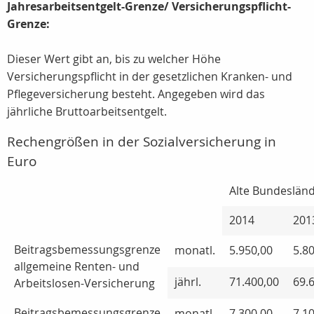
Jahresarbeitsentgelt-Grenze/ Versicherungspflicht-
Grenze:
Dieser Wert gibt an, bis zu welcher Höhe
Versicherungspflicht in der gesetzlichen Kranken- und
Pflegeversicherung besteht. Angegeben wird das
jährliche Bruttoarbeitsentgelt.
Rechengrößen in der Sozialversicherung in
Euro
Alte Bundeslän
2014
201
Beitragsbemessungsgrenze
monatl.
5.950,00
5.8
allgemeine Renten- und
jährl.
71.400,00
69.
Arbeitslosen-Versicherung
Beitragsbemessungsgrenze
monatl.
7.300,00
7.1