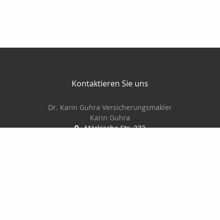
Kontaktieren Sie uns
Dr. Karin Guhra Versicherungsmakler
Karin Guhra
Märkische Str. 272
42281 Wuppertal
+492022641117
+491723513618
+49202660005
Dr.Guhra@t-online.de
http://www.guhra-versicherungsmakler.de
Nachricht schreiben